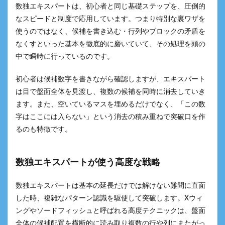
数独エキスパートは、初心者と同じ基礎ステップを、圧倒的
なスピードと制度で応用しています。つまり特別な裏ワザを
使うのではなく、候補を書き込む・行列やブロックの矛盾を
なくすといった基本を徹底的に磨いていて、その処理を頭の
中で瞬時に行っているのです。
初心者は候補数字を書きながら確認しますが、エキスパート
は目で盤面全体を見渡し、複数の候補を同時に消去していき
ます。また、空いているマスを埋めるだけでなく、「この数
字はここには入らない」という消去の積み重ねで突破口を作
るのも特徴です。
数独エキスパートが使う高度な戦略
数独エキスパートは基本の延長だけでは解けない難問に直面
した時、複雑なパターン認識を駆使して突破します。Xウィ
ングやソードフィッシュと呼ばれる高度テクニックは、盤面
全体の候補配置を横断的に読み取り複数の行や列にまたがっ