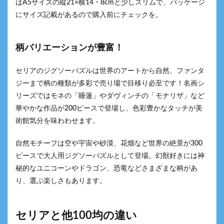
はA5サイズの縦21×横14・8cmと少しスリムで、パッケージ
にサイズ記載があるので購入前にチェックを。
柄バリエーションが豊富！
セリアのジグソーパズルは世界のアートから自然、ファンタ
ジーまで柄の種類が多彩で売り場で目移り必至です！名画シ
リーズではモネの「睡蓮」やダヴィンチの「モナリザ」など
華やかな作品が200ピースで登場し、色彩豊かなタッチが美
術館気分を味わわせます。
自然モチーフは空や宇宙や砂漠、花畑など世界の絶景が300
ピースで大人用ジグソーパズルとして登場。幻獣好きには神
秘的なユニコーンやドラゴン、恐竜などさまざまな柄があ
り、選ぶ楽しさもあります。
セリアと他100均の違い