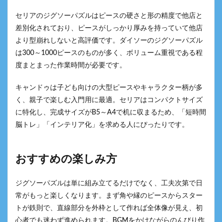
セリアのジグソーパズルはピースの硬さと形の精度で他店と
差別化されており、ピースがしっかり厚みを持っていて他店
より型崩れしないと高評価です。ダイソーのジグソーパズル
は300～1000ピースのものが多く、ボリューム重視である程
度まとまった作業時間が必要です。
キャンドゥは子ども向けの大型ピースやキャラクター柄が多
く、親子で楽しむ入門用に最適。セリアはコンパクトサイズ
に特化し、完成サイズがB5～A4で机に収まるため、「短時間
脳トレ」「インテリア化」を求める人にぴったりです。
おすすめの楽しみ方
ジグソーパズルは単に組み立てるだけでなく、工夫次第で日
常がもっと楽しくなります。まず角や縁のピースからスター
トが鉄則で、直線部分を外枠として作れば全体像が見え、初
心者でも迷わず進められます。BGMをかけながらのんびり作