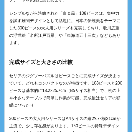
クアートを気軽に楽しめます。
シンプルながら洗練された「白＆黒」108ピースは、集中力
を試す難関デザインとして話題に。日本の伝統美をテーマに
した300ピースの大人用シリーズも充実しており、歌川広重
の浮世絵「名所江戸百景」や「東海道五十三次」などもあり
ます。
完成サイズと大きさの比較
セリアのジグソーパズルはピースごとに完成サイズが決まっ
ていて、どれもコンパクトなのが特徴です。108ピースと200
ピースは基本的に18.2×25.7cm（B5サイズ相当）で、机の上
や小さなテーブルで簡単に作業が可能、完成後はセリアの額
縁にぴったり！
300ピースの大人用シリーズはA4サイズの縦29.7×横21cmが
主流で、少し存在感があります。150ピースの特殊デザイン