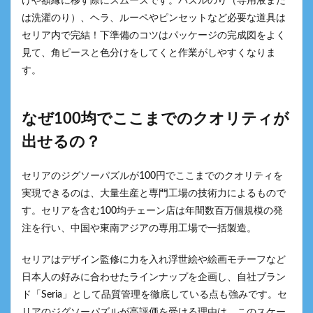
けや額縁に移す際にスムーズです。パズルのり（専用液また
は洗濯のり）、ヘラ、ルーペやピンセットなど必要な道具は
セリア内で完結！下準備のコツはパッケージの完成図をよく
見て、角ピースと色分けをしてくと作業がしやすくなりま
す。
なぜ100均でここまでのクオリティが
出せるの？
セリアのジグソーパズルが100円でここまでのクオリティを
実現できるのは、大量生産と専門工場の技術力によるもので
す。セリアを含む100均チェーン店は年間数百万個規模の発
注を行い、中国や東南アジアの専用工場で一括製造。
セリアはデザイン監修に力を入れ浮世絵や絵画モチーフなど
日本人の好みに合わせたラインナップを企画し、自社ブラン
ド「Seria」として品質管理を徹底している点も強みです。セ
リアのジグソーパズルが高評価を受ける理由は、このスケー